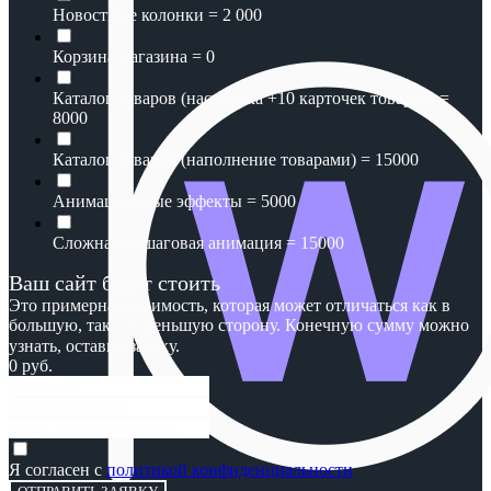
Новостные колонки = 2 000
Корзина магазина = 0
Каталог товаров (настройка +10 карточек товаров) =
8000
Каталог товаров (наполнение товарами) = 15000
Анимационные эффекты = 5000
Сложная пошаговая анимация = 15000
Ваш сайт будет стоить
Это примерная стоимость, которая может отличаться как в
большую, так и в меньшую сторону. Конечную сумму можно
узнать, оставив заявку.⠀⠀⠀⠀⠀
0
руб.
Я согласен с
политикой конфиденциальности