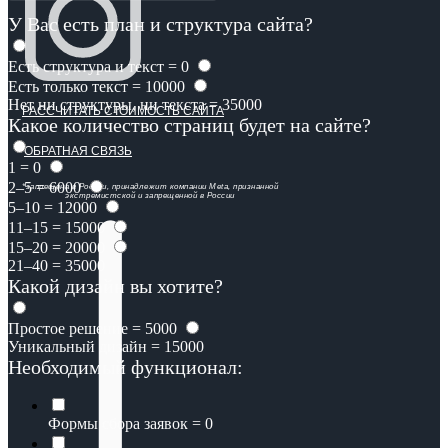
У Вас есть план и структура сайта?
Есть структура и текст = 0
Есть только текст = 10000
Нет ни структуры, ни текста = 35000
РАССЧИТАТЬ СТОИМОСТЬ САЙТА
Какое количество страниц будет на сайте?
ОБРАТНАЯ СВЯЗЬ
1 = 0
2–5 = 6000
*запрещена в России, принадлежит компании Meta, признанной
экстремистской и запрещенной в России
5–10 = 12000
11–15 = 15000
15–20 = 20000
21–40 = 35000
Какой дизайн вы хотите?
Простое решение = 5000
Уникальный дизайн = 15000
Необходимый функционал:
Формы сбора заявок = 0