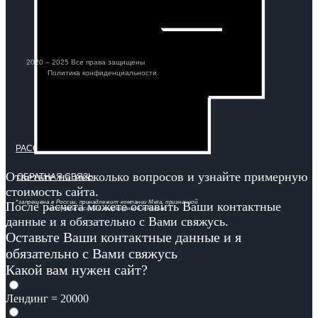
2020 – 2025 Все права защищены
Политика конфиденциальности
РАССЧИТАТЬ СТОИМОСТЬ САЙТА
Ответьте на несколько вопросов и узнайте примерную
ОБРАТНАЯ СВЯЗЬ
стоимость сайта.
*запрещена в России, принадлежит компании Meta, признанной
После расчета можете оставить Ваши контактные
экстремистской и запрещенной в России
данные и я обязательно с Вами свяжусь.
Оставьте Ваши контактные данные и я
обязательно с Вами свяжусь
Какой вам нужен сайт?
Лендинг = 20000