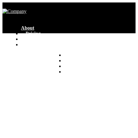
About
Pricing
Features
Help
Partners
Clients
Blog
Contacts