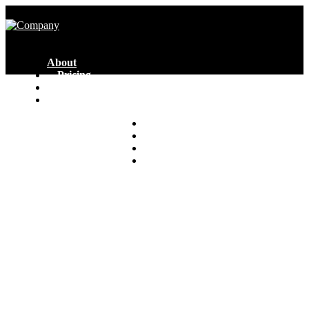
About
Pricing
Features
Help
Partners
Clients
Blog
Contacts