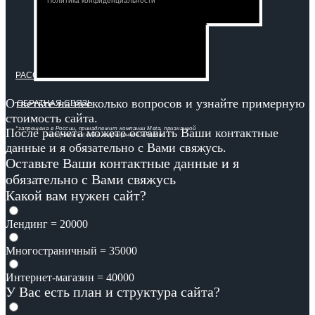
Политика конфиденциальности
РАССЧИТАТЬ СТОИМОСТЬ САЙТА
Ответьте на несколько вопросов и узнайте примерную
ОБРАТНАЯ СВЯЗЬ
стоимость сайта.
*запрещена в России, принадлежит компании Meta, признанной
После расчета можете оставить Ваши контактные
экстремистской и запрещенной в России
данные и я обязательно с Вами свяжусь.
Оставьте Ваши контактные данные и я
обязательно с Вами свяжусь
Какой вам нужен сайт?
Лендинг = 20000
Многостраничный = 35000
Интернет-магазин = 40000
У Вас есть план и структура сайта?